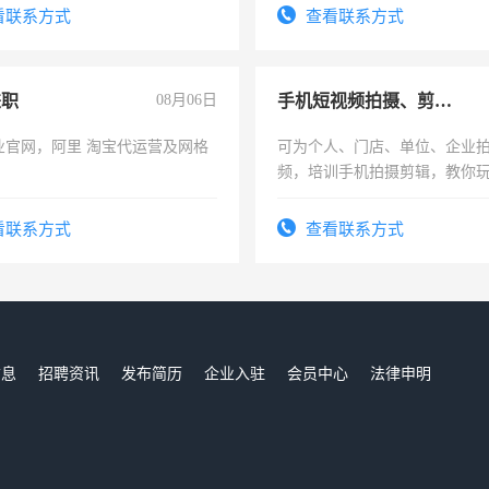
看联系方式
查看联系方式
兼职
08月06日
手机短视频拍摄、剪辑、抖音快手
业官网，阿里 淘宝代运营及网格
可为个人、门店、单位、企业
频，培训手机拍摄剪辑，教你
可为个人、门店、单位、企业
频，培训手机拍摄剪辑，教你
看联系方式
查看联系方式
音！你也可以成为拍摄达人！
成为拍摄达人！
信息
招聘资讯
发布简历
企业入驻
会员中心
法律申明
们