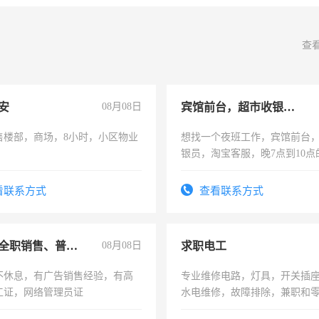
查
安
08月08日
宾馆前台，超市收银员，淘宝客服
售楼部，商场，8小时，小区物业
想找一个夜班工作，宾馆前台
银员，淘宝客服，晚7点到10点
工，麻烦看到的老板加我微信
号同微信
看联系方式
查看联系方式
兼职或全职销售、普工、维修
08月08日
求职电工
不休息，有广告销售经验，有高
专业维修电路，灯具，开关插
工证，网络管理员证
水电维修，故障排除，兼职和