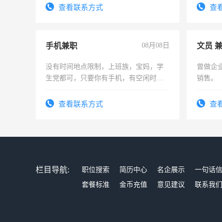
务，财务咨询等业务。欲求兼职会计工
查看联系方式
查
作
手机兼职
08月08日
文员 
没有时间地点限制，上班族，宝妈，学
曾做企
生党都可，只要你有手机，有空闲时
销售。
间，一单一结，一天二三十不成问题，
勤快的四五十，每天挣零花钱没问题！
查看联系方式
查
栏目导航:
职位搜索
简历中心
名企展示
一句话
套餐标准
金币充值
意见建议
联系我