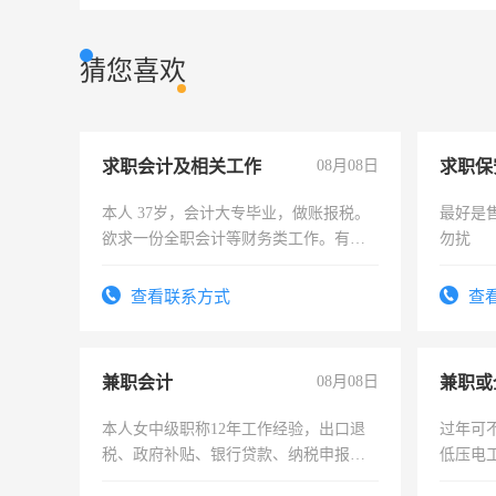
猜您喜欢
求职会计及相关工作
08月08日
求职保
本人 37岁，会计大专毕业，做账报税。
最好是
欲求一份全职会计等财务类工作。有会
勿扰
计证
查看联系方式
查
兼职会计
08月08日
本人女中级职称12年工作经验，出口退
过年可
税、政府补贴、银行贷款、纳税申报、
低压电
为各类公司策划，设建新账，理乱账业