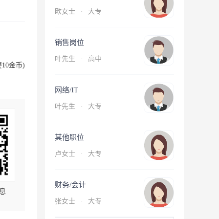
欧女士
·
大专
销售岗位
叶先生
·
高中
10金币)
网络/IT
叶先生
·
大专
其他职位
卢女士
·
大专
财务/会计
息
张女士
·
大专