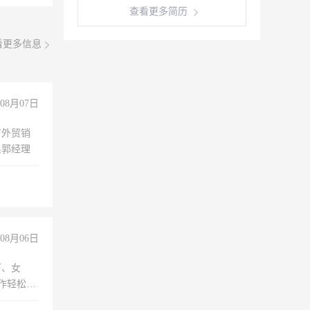
查看更多简历
看更多信息
08月07日
有外贸销
系郭经理
08月06日
下、女
工作轻松，
妈、全职