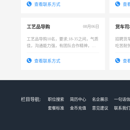
查看联系方式
查
工艺品导购
08月06日
货车司
工艺品导购10名，要求;18-35之间，气质
招聘货
佳，沟通能力强，有团队合作精神，有
吃苦耐劳
上进心，有工作经验者优先！
查看联系方式
查
栏目导航:
职位搜索
简历中心
名企展示
一句话
套餐标准
金币充值
意见建议
联系我