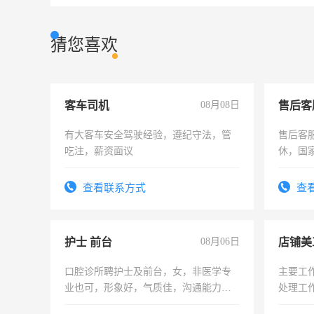
猜您喜欢
客车司机
08月08日
售后客
有大客车安全驾驶经验，遵纪守法，管
售后客服
吃注，薪资面议
休，国
查看联系方式
查
护士 前台
08月06日
店铺美
口腔诊所聘护士及前台，女，非医学专
主要工
业也可，形象好，气质佳，沟通能力
处理工
强。面试，周日休息。
作时间