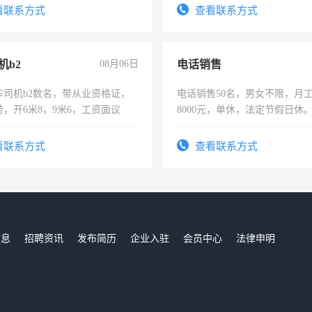
太太等。
看联系方式
查看联系方式
机b2
08月06日
电话销售
车司机b2数名，带从业资格证，
电话销售50名，男女不限，月工资
，开6米8，9米6，工资面议
8000元，单休，法定节假日休
看联系方式
查看联系方式
信息
招聘资讯
发布简历
企业入驻
会员中心
法律申明
们