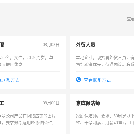
查
服
08月08日
外贸人员
20名，女性，20-30周岁，单
本地企业，现招聘外贸人员，
家节假日休息
售经验者优先，待遇面议。联
看联系方式
查看联系方式
工
08月06日
家庭保洁师
作是公司产品在网络店铺的图片
家庭保洁师。要求：50周岁以
作，要求熟练运用PS修图软件,工
性、干净利索，月薪4000+，
每天8小时，待遇优厚。
时间灵活，不需坐班，适合宝