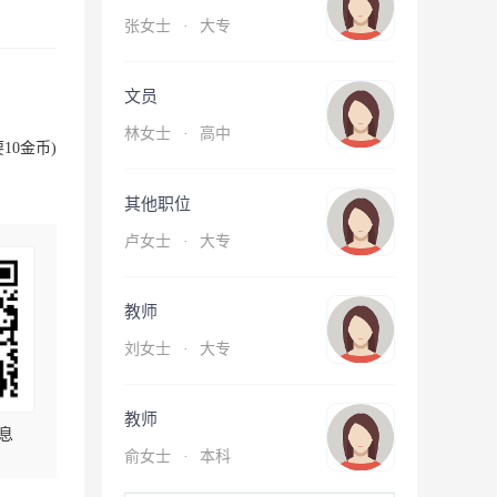
张女士
·
大专
文员
林女士
·
高中
10金币)
其他职位
卢女士
·
大专
教师
刘女士
·
大专
教师
息
俞女士
·
本科