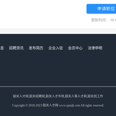
申请职位
更新时间： 08-
信息
招聘资讯
发布简历
企业入驻
会员中心
法律申明
们
韶关人才网,韶关招聘网,韶关人才市场,韶关人事人才网,韶关找工作
Copyright © 2018-2023 韶关人才网 www.qmzjk.com All rights reserved.