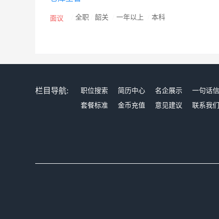
/
全职
/
韶关
/
一年以上
/
本科
面议
栏目导航:
职位搜索
简历中心
名企展示
一句话
套餐标准
金币充值
意见建议
联系我